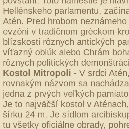
povstaní. Toto námestie je hlav
Hellénskeho parlamentu, začína
Atén. Pred hrobom neznámeho vo
evzóni v tradičnom gréckom kr
blízskosti rôznych antických pa
víťazný oblúk alebo Chrám boh
rôznych politických demonštráci
Kostol Mitropoli -
V srdci Atén
rovnakým názvom sa nachádza k
jedna z prvých veľkých pamiat
Je to najväčší kostol v Aténach
šírku 24 m. Je sídlom arcibisk
tu všetky oficiálne obrady, poh