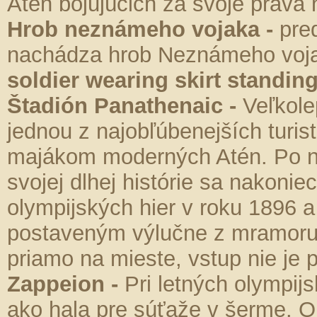
Atén bojujúcich za svoje práva 
Hrob neznámeho vojaka -
pre
nachádza hrob Neznámeho voja
soldier wearing skirt standing 
Štadión Panathenaic -
Veľkole
jednou z najobľúbenejších turist
majákom moderných Atén. Po n
svojej dlhej histórie sa nakon
olympijských hier v roku 1896 
postaveným výlučne z mramoru.
priamo na mieste, vstup nie je 
Zappeion -
Pri letných olympij
ako hala pre súťaže v šerme. O 