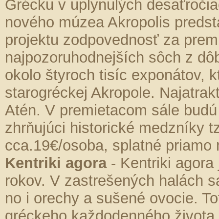
Grécku v uplynulých desaťročia
nového múzea Akropolis predst
projektu zodpovednosť za premi
najpozoruhodnejších sôch z dô
okolo štyroch tisíc exponátov, 
starogréckej Akropole. Najatrak
Atén. V premietacom sále budú 
zhrňujúci historické medzníky t
cca.19€/osoba, splatné priamo n
Kentriki agora
- Kentriki agora 
rokov. V zastrešených halách s
no i orechy a sušené ovocie. To
gréckeho každodenného života,