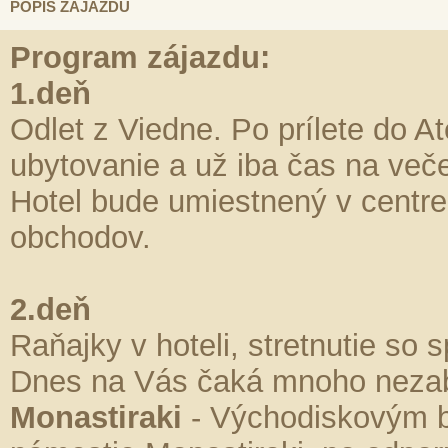
POPIS ZÁJAZDU
Program zájazdu:
1.deň
Odlet z Viedne. Po prílete do At
ubytovanie a už iba čas na veče
Hotel bude umiestnený v centr
obchodov.
2.deň
Raňajky v hoteli, stretnutie s
Dnes na Vás čaká mnoho nezab
Monastiraki
- Východiskovým b