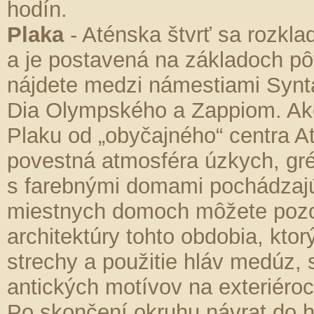
hodín.
Plaka
- Aténska štvrť
sa rozkla
a je postavená na základoch p
nájdete medzi námestiami Syn
Dia Olympského a Zappiom. Akon
Plaku od „obyčajného“ centra A
povestná atmosféra úzkych, gré
s farebnými domami pochádzajú
miestnych domoch môžete pozor
architektúry tohto obdobia, kto
strechy a použitie hláv medúz,
antických motívov na exteriéro
Po skončení okruhu návrat do h