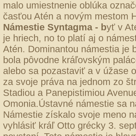
malo umiestnenie oblúka označ
časťou Atén a novým mestom H
Námestie Syntagma - b
yť v A
je hriech, no to platí aj o náme
Atén. Dominantou námestia je 
bola pôvodne kráľovským palác
alebo sa pozastaviť a v úžase 
za svoje práva na jednom zo št
Stadiou a Panepistimiou Aven
Omonia.Ústavné námestie sa n
Námestie získalo svoje meno na
vyhlásiť kráľ Otto grécky 3. 