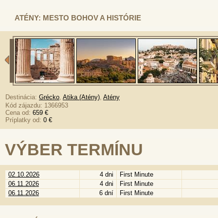
ATÉNY: MESTO BOHOV A HISTÓRIE
Destinácia:
Grécko
,
Atika (Atény)
,
Atény
Kód zájazdu: 1366953
Cena od:
659 €
Príplatky od:
0 €
VÝBER TERMÍNU
02.10.2026
4 dni
First Minute
06.11.2026
4 dni
First Minute
06.11.2026
6 dní
First Minute