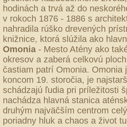
hodinách a trvá až do neskoréh
v rokoch 1876 - 1886 s archite
nahradila rúško drevených príst
knižnice, ktorá slúžila ako hlav
Omonia
- Mesto Atény ako také
okresov a zaberá celkovú plo
častiam patrí Omonia. Omonia 
koncom 19. storočia, je najstar
schádzajú ľudia pri príležitosti 
nachádza hlavná stanica aténs
druhým najväčším centrom celýc
poriadny hluk a chaos a život t