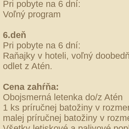
Pri pobyte na 6 dní:
Voľný program
6.deň
Pri pobyte na 6 dní:
Raňajky v hoteli, voľný doobedňa
odlet z Atén.
Cena zahŕňa:
Obojsmerná letenka do/z Atén
1 ks príručnej batožiny v rozm
malej príručnej batožiny v ro
Všetky letiskové a palivové pop