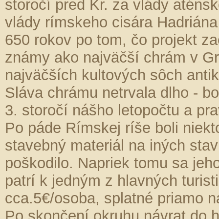
storočí pred Kr. za vlády aténs
vlády rímskeho cisára Hadriána 
650 rokov po tom, čo projekt z
známy ako najväčší chrám v Gré
najväčších kultových sôch antik
Sláva chrámu netrvala dlho - bo
3. storočí nášho letopočtu a p
Po páde Rímskej ríše boli niek
stavebný materiál na iných sta
poškodilo. Napriek tomu sa jeh
patrí k jedným z hlavných turist
cca.5€/osoba, splatné priamo na
Po skončení okruhu návrat do h