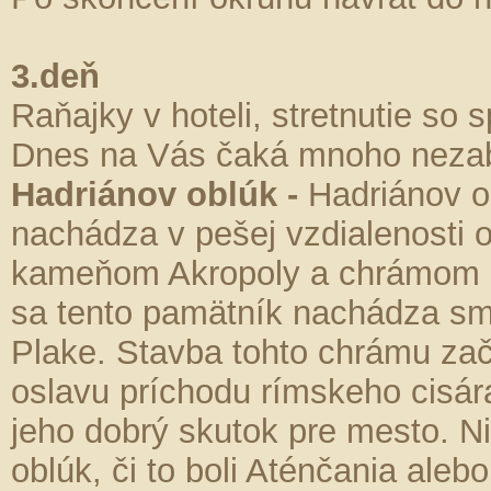
3.deň
Raňajky v hoteli, stretnutie s
Dnes na Vás čaká mnoho nezab
Hadriánov oblúk -
Hadriánov ob
nachádza v pešej vzdialenosti
kameňom Akropoly a chrámom 
sa tento pamätník nachádza s
Plake. Stavba tohto chrámu zač
oslavu príchodu rímskeho cisá
jeho dobrý skutok pre mesto. Ni
oblúk, či to boli Aténčania ale