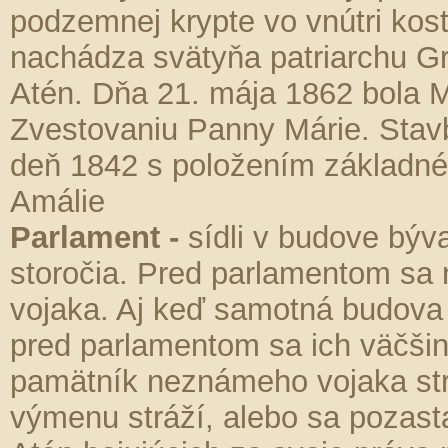
podzemnej krypte vo vnútri kost
nachádza svätyňa patriarchu Gre
Atén. Dňa 21. mája 1862 bola M
Zvestovaniu Panny Márie. Stav
deň 1842 s položením základné
Amálie
Parlament -
sídli v budove býv
storočia. Pred parlamentom s
vojaka. Aj keď samotná budova 
pred parlamentom sa ich väčši
pamätník neznámeho vojaka strá
výmenu stráží, alebo sa pozast