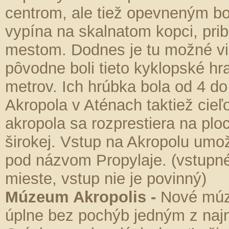
centrom, ale tiež opevneným bo
vypína na skalnatom kopci, pri
mestom. Dodnes je tu možné vid
pôvodne boli tieto kyklopské h
metrov. Ich hrúbka bola od 4 do
Akropola v Aténach taktiež cie
akropola sa rozprestiera na plo
širokej. Vstup na Akropolu um
pod názvom Propylaje. (vstupné
mieste, vstup nie je povinný)
Múzeum Akropolis -
Nové múz
úplne bez pochýb jedným z najn