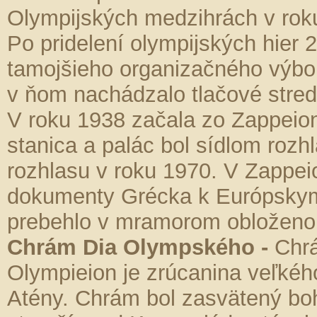
Olympijských medzihrách v roku
Po pridelení olympijských hier
tamojšieho organizačného výbor
v ňom nachádzalo tlačové stred
V roku 1938 začala zo Zappeion
stanica a palác bol sídlom roz
rozhlasu v roku 1970. V Zappeio
dokumenty Grécka k Európskym
prebehlo v mramorom obloženo
Chrám Dia Olympského -
Chr
Olympieion je zrúcanina veľkéh
Atény. Chrám bol zasvätený boh