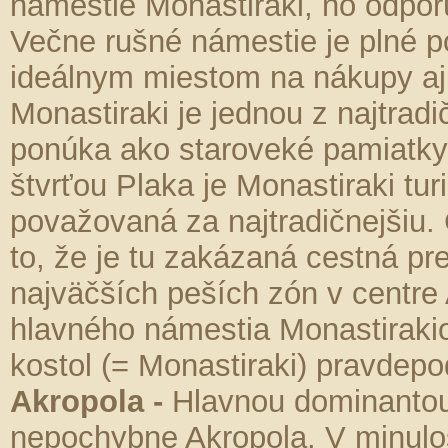
námestie Monastiraki, no odpor
Večne rušné námestie je plné po
ideálnym miestom na nákupy aj
Monastiraki je jednou z najtradi
ponúka ako staroveké pamiatky,
štvrťou Plaka je Monastiraki turi
považovaná za najtradičnejšiu.
to, že je tu zakázaná cestná pr
najväčších peších zón v centre 
hlavného námestia Monastirakio
kostol (= Monastiraki) pravdepo
Akropola -
Hlavnou dominantou
nepochybne Akropola. V minulo