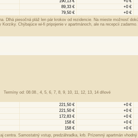
190,13 €
+0 €
89,33 €
+0 €
79,50 €
+0 €
 Dlhá piesočná pláž len pár krokov od rezidencie. Na mieste možnosť dokú
sy Korziky. Chýbajúce wi-fi pripojenie v apartmánoch, ale na recepcii zadarmo.
Termíny od: 08.08., 4, 5, 6, 7, 8, 9, 10, 11, 12, 13, 14 dňové
221,50 €
+0 €
221,50 €
+0 €
172,83 €
+0 €
158 €
+0 €
158 €
+0 €
 aj centra. Samostatný vstup, predzáhradka, krb. Prízemný apartmán vhodný a