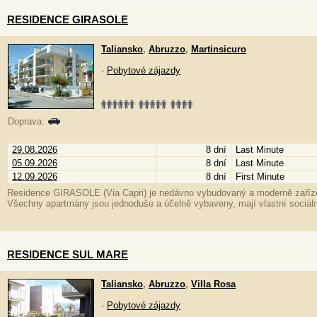
RESIDENCE GIRASOLE
Taliansko
,
Abruzzo
,
Martinsicuro
-
Pobytové zájazdy
Doprava:
29.08.2026
8 dní
Last Minute
05.09.2026
8 dní
Last Minute
12.09.2026
8 dní
First Minute
Residence GIRASOLE (Via Capri) je nedávno vybudovaný a moderně zařízen
Všechny apartmány jsou jednoduše a účelně vybaveny, mají vlastní sociální 
RESIDENCE SUL MARE
Taliansko
,
Abruzzo
,
Villa Rosa
-
Pobytové zájazdy