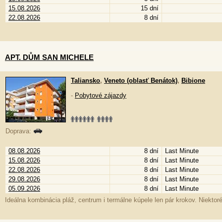
15.08.2026
15 dní
22.08.2026
8 dní
APT. DŮM SAN MICHELE
Taliansko
,
Veneto (oblasť Benátok)
,
Bibione
-
Pobytové zájazdy
Doprava:
08.08.2026
8 dní
Last Minute
15.08.2026
8 dní
Last Minute
22.08.2026
8 dní
Last Minute
29.08.2026
8 dní
Last Minute
05.09.2026
8 dní
Last Minute
Ideálna kombinácia pláž, centrum i termálne kúpele len pár krokov. Niekto