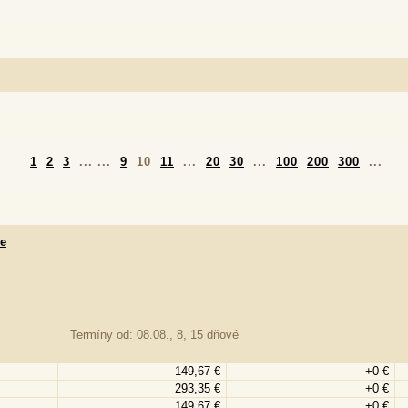
1
2
3
... ...
9
10
11
...
20
30
...
100
200
300
...
re
Termíny od: 08.08., 8, 15 dňové
149,67 €
+0 €
293,35 €
+0 €
149,67 €
+0 €