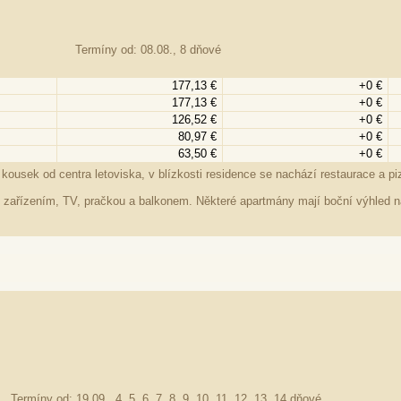
Termíny od: 08.08., 8 dňové
177,13 €
+0 €
177,13 €
+0 €
126,52 €
+0 €
80,97 €
+0 €
63,50 €
+0 €
ousek od centra letoviska, v blízkosti residence se nachází restaurace a pi
m zařízením, TV, pračkou a balkonem. Některé apartmány mají boční výhled 
Termíny od: 19.09., 4, 5, 6, 7, 8, 9, 10, 11, 12, 13, 14 dňové