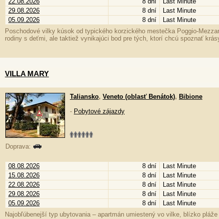
22.08.2026
8 dní
Last Minute
29.08.2026
8 dní
Last Minute
05.09.2026
8 dní
Last Minute
Poschodové vilky kúsok od typického korzického mestečka Poggio-Mezzana.
rodiny s deťmi, ale taktiež vynikajúci bod pre tých, ktorí chcú spoznať krá
VILLA MARY
Taliansko
,
Veneto (oblasť Benátok)
,
Bibione
-
Pobytové zájazdy
Doprava:
08.08.2026
8 dní
Last Minute
15.08.2026
8 dní
Last Minute
22.08.2026
8 dní
Last Minute
29.08.2026
8 dní
Last Minute
05.09.2026
8 dní
Last Minute
Najobľúbenejší typ ubytovania – apartmán umiestený vo vilke, blízko pláže