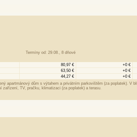
Termíny od: 29.08., 8 dňové
80,97 €
+0 €
63,50 €
+0 €
44,27 €
+0 €
ý apartmánový dům s výtahem a privátním parkovištěm (za poplatek). V blíz
zařízení, TV, pračku, klimatizaci (za poplatek) a terasu.