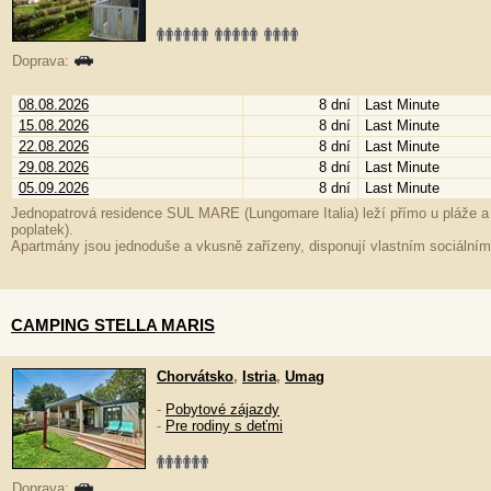
Doprava:
08.08.2026
8 dní
Last Minute
15.08.2026
8 dní
Last Minute
22.08.2026
8 dní
Last Minute
29.08.2026
8 dní
Last Minute
05.09.2026
8 dní
Last Minute
Jednopatrová residence SUL MARE (Lungomare Italia) leží přímo u pláže a k
poplatek).
Apartmány jsou jednoduše a vkusně zařízeny, disponují vlastním sociální
CAMPING STELLA MARIS
Chorvátsko
,
Istria
,
Umag
-
Pobytové zájazdy
-
Pre rodiny s deťmi
Doprava: