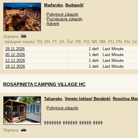
Maďarsko
,
Budapešť
-
Pobytové zájazdy
-
Poznávacie zájazdy
-
Advent
Doprava:
nástupné miesto: TN, ZH, TT, ZA, Šaľ, PB, PD, NR, NM, PU, PN, KN, LV
28.11.2026
1 deň
Last Minute
05.12.2026
1 deň
Last Minute
12.12.2026
1 deň
Last Minute
19.12.2026
1 deň
Last Minute
ROSAPINETA CAMPING VILLAGE HC
Taliansko
,
Veneto (oblasť Benátok)
,
Rosolina Ma
-
Pobytové zájazdy
Doprava: