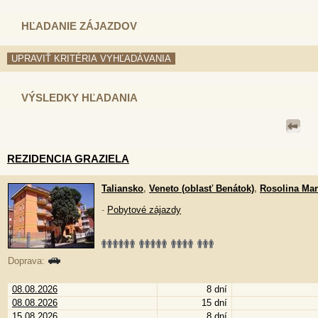
HĽADANIE ZÁJAZDOV
VÝSLEDKY HĽADANIA
REZIDENCIA GRAZIELA
Taliansko
,
Veneto (oblasť Benátok)
,
Rosolina Ma
-
Pobytové zájazdy
Doprava:
08.08.2026
8 dní
08.08.2026
15 dní
15.08.2026
8 dní