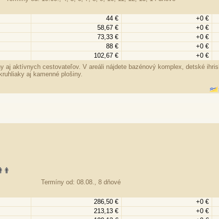
44 €
+0 €
58,67 €
+0 €
73,33 €
+0 €
88 €
+0 €
102,67 €
+0 €
y aj aktívnych cestovateľov. V areáli nájdete bazénový komplex, detské ihri
kruhliaky aj kamenné plošiny.
Termíny od: 08.08., 8 dňové
286,50 €
+0 €
213,13 €
+0 €