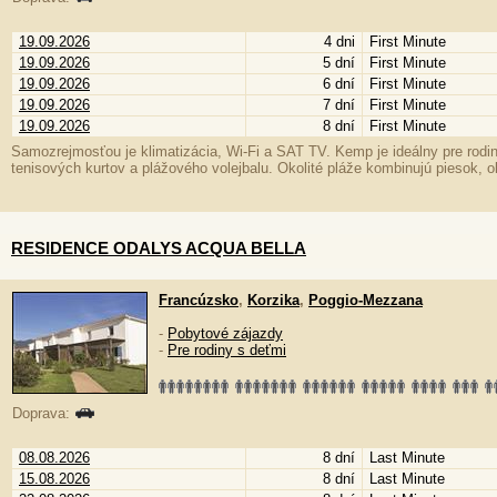
19.09.2026
4 dni
First Minute
19.09.2026
5 dní
First Minute
19.09.2026
6 dní
First Minute
19.09.2026
7 dní
First Minute
19.09.2026
8 dní
First Minute
Samozrejmosťou je klimatizácia, Wi-Fi a SAT TV. Kemp je ideálny pre rodin
tenisových kurtov a plážového volejbalu. Okolité pláže kombinujú piesok, o
RESIDENCE ODALYS ACQUA BELLA
Francúzsko
,
Korzika
,
Poggio-Mezzana
-
Pobytové zájazdy
-
Pre rodiny s deťmi
Doprava:
08.08.2026
8 dní
Last Minute
15.08.2026
8 dní
Last Minute