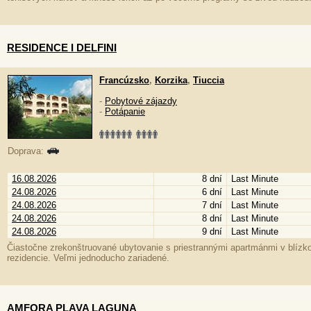
RESIDENCE I DELFINI
Francúzsko
,
Korzika
,
Tiuccia
-
Pobytové zájazdy
-
Potápanie
Doprava:
16.08.2026
8 dní
Last Minute
24.08.2026
6 dní
Last Minute
24.08.2026
7 dní
Last Minute
24.08.2026
8 dní
Last Minute
24.08.2026
9 dní
Last Minute
Čiastočne zrekonštruované ubytovanie s priestrannými apartmánmi v blízkos
rezidencie. Veľmi jednoducho zariadené.
AMFORA PLAVA LAGUNA