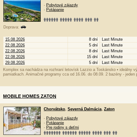
-
Pobytové zájazdy
-
Potápanie
Doprava:
15.08.2026
8 dní
Last Minute
22.08.2026
5 dní
Last Minute
22.08.2026
8 dní
Last Minute
22.08.2026
15 dní
Last Minute
29.08.2026
5 dní
Last Minute
Komplex sa nachádza na rozhraní letovísk Lazzio a Toskánsko • ideálny v
pamiatkach. Animačné programy cca od 16.06. do 08.09. 2 bazény - jeden pr
MOBILE HOMES ZATON
Chorvátsko
,
Severná Dalmácia
,
Zaton
-
Pobytové zájazdy
-
Potápanie
-
Pre rodiny s deťmi