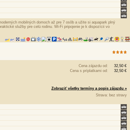
 moderných mobilných domoch až pre 7 osôb a užite si aquapark plný
tické služby pre celú rodinu. Wi-Fi pripojenie je k dispozícii vo
Cena zájazdu od:
32,50 €
Cena s príplatkami od:
32,50 €
Zobraziť všetky termíny a popis zájazdu »
Strava: bez stravy