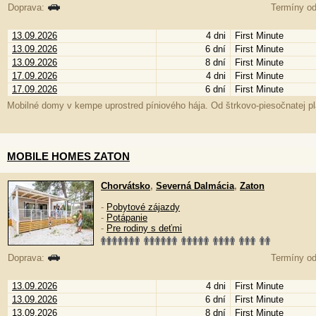
Doprava:
Termíny od
13.09.2026
4 dni
First Minute
13.09.2026
6 dní
First Minute
13.09.2026
8 dní
First Minute
17.09.2026
4 dni
First Minute
17.09.2026
6 dní
First Minute
Mobilné domy v kempe uprostred píniového hája. Od štrkovo-piesočnatej plá
MOBILE HOMES ZATON
Chorvátsko
,
Severná Dalmácia
,
Zaton
-
Pobytové zájazdy
-
Potápanie
-
Pre rodiny s deťmi
Doprava:
Termíny od
13.09.2026
4 dni
First Minute
13.09.2026
6 dní
First Minute
13.09.2026
8 dní
First Minute