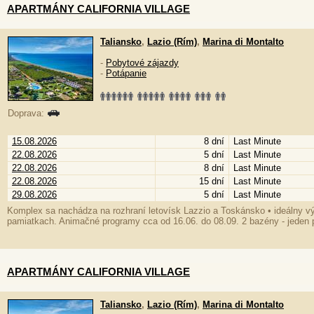
APARTMÁNY CALIFORNIA VILLAGE
Taliansko
,
Lazio (Rím)
,
Marina di Montalto
-
Pobytové zájazdy
-
Potápanie
Doprava:
15.08.2026
8 dní
Last Minute
22.08.2026
5 dní
Last Minute
22.08.2026
8 dní
Last Minute
22.08.2026
15 dní
Last Minute
29.08.2026
5 dní
Last Minute
Komplex sa nachádza na rozhraní letovísk Lazzio a Toskánsko • ideálny v
pamiatkach. Animačné programy cca od 16.06. do 08.09. 2 bazény - jeden pr
APARTMÁNY CALIFORNIA VILLAGE
Taliansko
,
Lazio (Rím)
,
Marina di Montalto