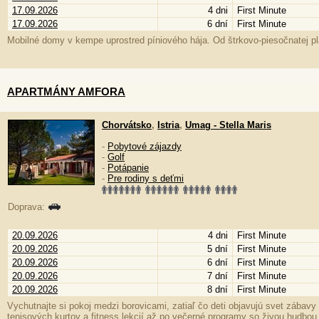
17.09.2026
4 dni
First Minute
17.09.2026
6 dní
First Minute
Mobilné domy v kempe uprostred píniového hája. Od štrkovo-piesočnatej plá
APARTMÁNY AMFORA
Chorvátsko
,
Istria
,
Umag - Stella Maris
-
Pobytové zájazdy
-
Golf
-
Potápanie
-
Pre rodiny s deťmi
Doprava:
20.09.2026
4 dni
First Minute
20.09.2026
5 dní
First Minute
20.09.2026
6 dní
First Minute
20.09.2026
7 dní
First Minute
20.09.2026
8 dní
First Minute
Vychutnajte si pokoj medzi borovicami, zatiaľ čo deti objavujú svet zábavy
tenisových kurtov a fitness lekcií až po večerné programy so živou hudbou