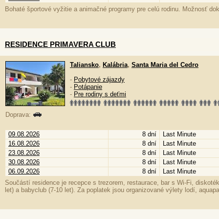
Bohaté športové vyžitie a animačné programy pre celú rodinu. Možnosť dokúp
RESIDENCE PRIMAVERA CLUB
Taliansko
,
Kalábria
,
Santa Maria del Cedro
-
Pobytové zájazdy
-
Potápanie
-
Pre rodiny s deťmi
Doprava:
09.08.2026
8 dní
Last Minute
16.08.2026
8 dní
Last Minute
23.08.2026
8 dní
Last Minute
30.08.2026
8 dní
Last Minute
06.09.2026
8 dní
Last Minute
Součástí residence je recepce s trezorem, restaurace, bar s Wi-Fi, diskoték
let) a babyclub (7-10 let). Za poplatek jsou organizované výlety lodí, aquapa