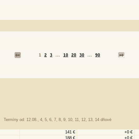
1
2
3
...
10
20
30
...
90
Termíny od: 12.08., 4, 5, 6, 7, 8, 9, 10, 11, 12, 13, 14 dňové
141 €
+0 €
188 €
+0 €