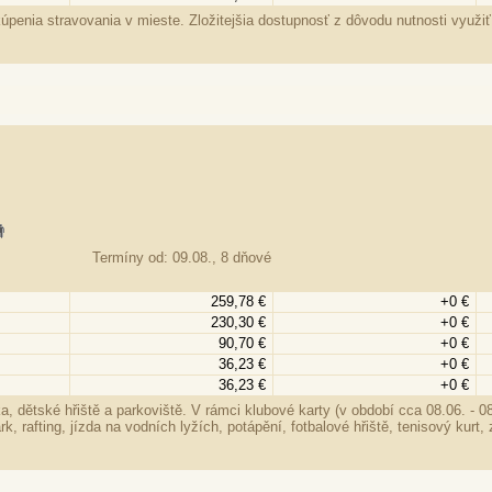
enia stravovania v mieste. Zložitejšia dostupnosť z dôvodu nutnosti využiť 
Termíny od: 09.08., 8 dňové
259,78 €
+0 €
230,30 €
+0 €
90,70 €
+0 €
36,23 €
+0 €
36,23 €
+0 €
a, dětské hřiště a parkoviště. V rámci klubové karty (v období cca 08.06. - 08
rk, rafting, jízda na vodních lyžích, potápění, fotbalové hřiště, tenisový kurt