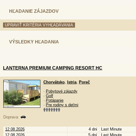
HĽADANIE ZÁJAZDOV
VÝSLEDKY HĽADANIA
LANTERNA PREMIUM CAMPING RESORT HC
Chorvátsko
,
Istria
,
Poreč
-
Pobytové zájazdy
-
Golf
-
Potápanie
-
Pre rodiny s deťmi
Doprava:
12.08.2026
4 dni
Last Minute
12.08.2026
5 dní
Last Minute