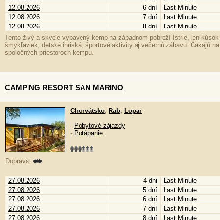
12.08.2026
6 dní
Last Minute
12.08.2026
7 dní
Last Minute
12.08.2026
8 dní
Last Minute
Tento živý a skvele vybavený kemp na západnom pobreží Istrie, len kúsok 
šmykľaviek, detské ihriská, športové aktivity aj večernú zábavu. Čakajú na 
spoločných priestoroch kempu.
CAMPING RESORT SAN MARINO
Chorvátsko
,
Rab
,
Lopar
-
Pobytové zájazdy
-
Potápanie
Doprava:
27.08.2026
4 dni
Last Minute
27.08.2026
5 dní
Last Minute
27.08.2026
6 dní
Last Minute
27.08.2026
7 dní
Last Minute
27.08.2026
8 dní
Last Minute