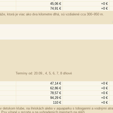
45,06 €
+0 €
74,91 €
+0 €
že, ktorá je viac ako dva kilometre dlhá, sú vzdialené cca 300–950 m.
Termíny od: 20.09., 4, 5, 6, 7, 8 dňové
47,14 €
+0 €
62,86 €
+0 €
78,57 €
+0 €
94,29 €
+0 €
110 €
+0 €
 v detskom klube, na ihriskách alebo v aquaparku s toboganmi a vodnými atrak
. Psy vítané v rezorte a na vyhradených miestach na pláži.