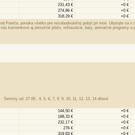
231,43 €
+0 €
274,86 €
+0 €
318,29 €
+0 €
od Poreča, ponúka všetko pre nezabudnuteľný pobyt pri mori. Ubytujte sa v
vás kamienkové aj piesočné pláže, reštaurácie, bary, animačné programy a prak
Termíny od: 27.08., 4, 5, 6, 7, 8, 9, 10, 11, 12, 13, 14 dňové
144,50 €
+0 €
188,33 €
+0 €
232,17 €
+0 €
276 €
+0 €
319,83 €
+0 €