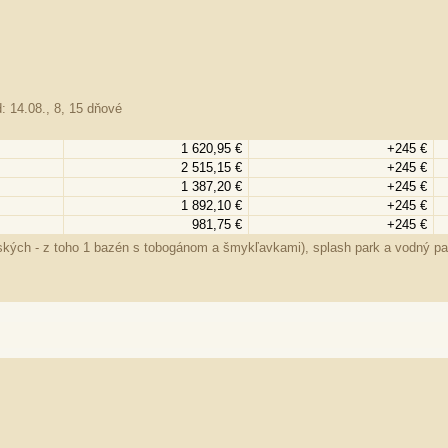
: 14.08., 8, 15 dňové
1 620,95 €
+245 €
2 515,15 €
+245 €
1 387,20 €
+245 €
1 892,10 €
+245 €
981,75 €
+245 €
kých - z toho 1 bazén s tobogánom a šmykľavkami), splash park a vodný park