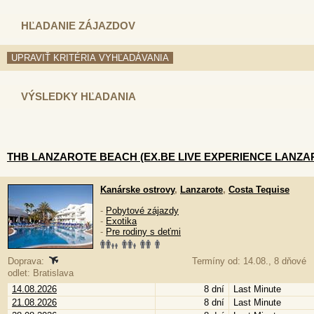
HĽADANIE ZÁJAZDOV
VÝSLEDKY HĽADANIA
THB LANZAROTE BEACH (EX.BE LIVE EXPERIENCE LANZA
Kanárske ostrovy
,
Lanzarote
,
Costa Tequise
-
Pobytové zájazdy
-
Exotika
-
Pre rodiny s deťmi
Doprava:
Termíny od: 14.08., 8 dňové
odlet: Bratislava
14.08.2026
8 dní
Last Minute
21.08.2026
8 dní
Last Minute