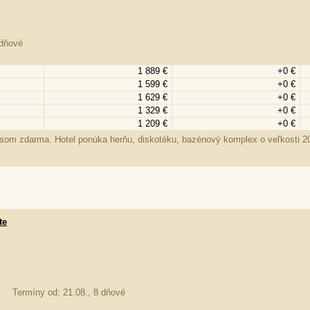
 dňové
1 889 €
+0 €
1 599 €
+0 €
1 629 €
+0 €
1 329 €
+0 €
1 209 €
+0 €
busom zdarma. Hotel ponúka herňu, diskotéku, bazénový komplex o veľkosti 2
te
Termíny od: 21.08., 8 dňové