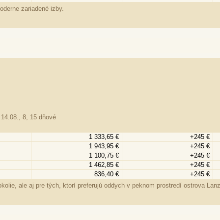
oderne zariadené izby.
 14.08., 8, 15 dňové
1 333,65 €
+245 €
1 943,95 €
+245 €
1 100,75 €
+245 €
1 462,85 €
+245 €
836,40 €
+245 €
olie, ale aj pre tých, ktorí preferujú oddych v peknom prostredí ostrova Lanz