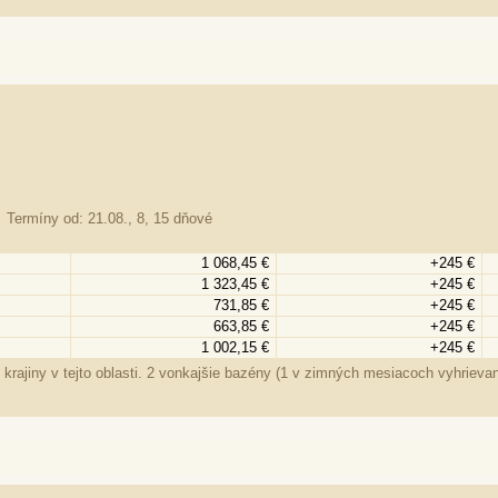
Termíny od: 21.08., 8, 15 dňové
1 068,45 €
+245 €
1 323,45 €
+245 €
731,85 €
+245 €
663,85 €
+245 €
1 002,15 €
+245 €
 krajiny v tejto oblasti. 2 vonkajšie bazény (1 v zimných mesiacoch vyhriev