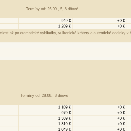
Termíny od: 26.09., 5, 8 dňové
949 €
+0 €
1 209 €
+0 €
iest až po dramatické vyhliadky, vulkanické krátery a autentické dedinky v ho
Termíny od: 28.08., 8 dňové
1 109 €
+0 €
979 €
+0 €
1 389 €
+0 €
1 319 €
+0 €
1 049 €
+0 €