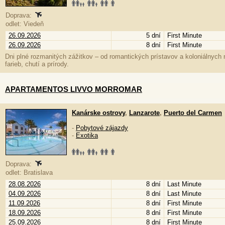
Doprava:
odlet: Viedeň
26.09.2026
5 dní
First Minute
26.09.2026
8 dní
First Minute
Dni plné rozmanitých zážitkov – od romantických prístavov a koloniálnych m
farieb, chutí a prírody.
APARTAMENTOS LIVVO MORROMAR
Kanárske ostrovy
,
Lanzarote
,
Puerto del Carmen
-
Pobytové zájazdy
-
Exotika
Doprava:
odlet: Bratislava
28.08.2026
8 dní
Last Minute
04.09.2026
8 dní
Last Minute
11.09.2026
8 dní
First Minute
18.09.2026
8 dní
First Minute
25.09.2026
8 dní
First Minute