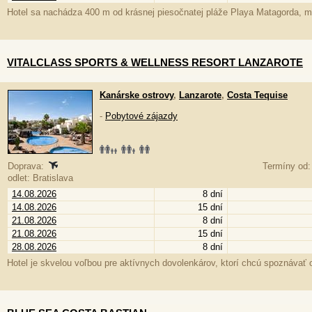
Hotel sa nachádza 400 m od krásnej piesočnatej pláže Playa Matagorda, m
VITALCLASS SPORTS & WELLNESS RESORT LANZAROTE
Kanárske ostrovy
,
Lanzarote
,
Costa Tequise
-
Pobytové zájazdy
Doprava:
Termíny od:
odlet: Bratislava
14.08.2026
8 dní
14.08.2026
15 dní
21.08.2026
8 dní
21.08.2026
15 dní
28.08.2026
8 dní
Hotel je skvelou voľbou pre aktívnych dovolenkárov, ktorí chcú spoznávať ok