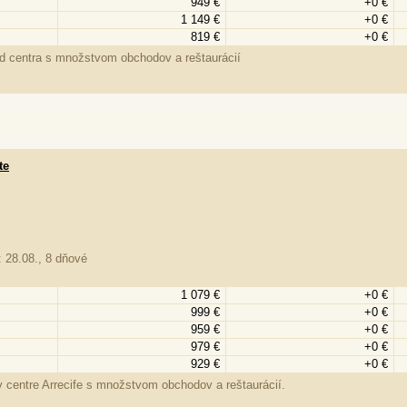
949 €
+0 €
1 149 €
+0 €
819 €
+0 €
 od centra s množstvom obchodov a reštaurácií
te
 28.08., 8 dňové
1 079 €
+0 €
999 €
+0 €
959 €
+0 €
979 €
+0 €
929 €
+0 €
 v centre Arrecife s množstvom obchodov a reštaurácií.