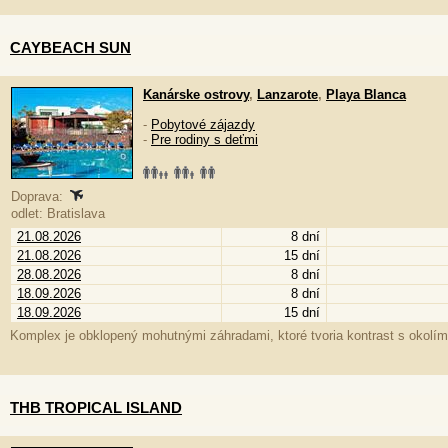
CAYBEACH SUN
Kanárske ostrovy
,
Lanzarote
,
Playa Blanca
-
Pobytové zájazdy
-
Pre rodiny s deťmi
Doprava:
odlet: Bratislava
21.08.2026
8 dní
21.08.2026
15 dní
28.08.2026
8 dní
18.09.2026
8 dní
18.09.2026
15 dní
Komplex je obklopený mohutnými záhradami, ktoré tvoria kontrast s okolím
THB TROPICAL ISLAND