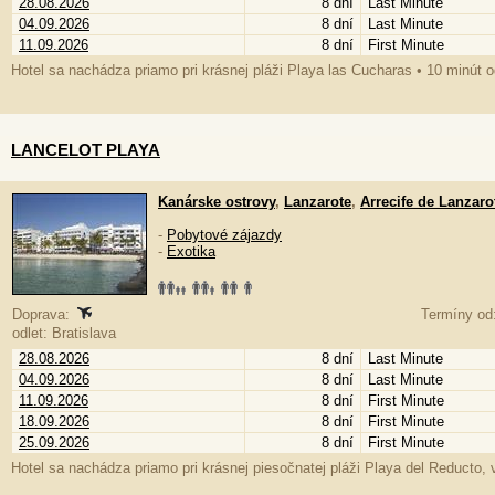
28.08.2026
8 dní
Last Minute
04.09.2026
8 dní
Last Minute
11.09.2026
8 dní
First Minute
Hotel sa nachádza priamo pri krásnej pláži Playa las Cucharas • 10 minút
LANCELOT PLAYA
Kanárske ostrovy
,
Lanzarote
,
Arrecife de Lanzaro
-
Pobytové zájazdy
-
Exotika
Doprava:
Termíny od:
odlet: Bratislava
28.08.2026
8 dní
Last Minute
04.09.2026
8 dní
Last Minute
11.09.2026
8 dní
First Minute
18.09.2026
8 dní
First Minute
25.09.2026
8 dní
First Minute
Hotel sa nachádza priamo pri krásnej piesočnatej pláži Playa del Reducto,