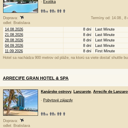
-
Exotika
Doprava:
Termíny od: 14.08., 8
odlet: Bratislava
14.08.2026
8 dní
Last Minute
21.08.2026
8 dní
Last Minute
28.08.2026
8 dní
Last Minute
04.09.2026
8 dní
Last Minute
11.09.2026
8 dní
First Minute
Hotel sa nachádza 900 metrov od pláže, na ktorú sa viete dostať shuttle 
ARRECIFE GRAN HOTEL & SPA
Kanárske ostrovy
,
Lanzarote
,
Arrecife de Lanzaro
-
Pobytové zájazdy
Doprava:
odlet: Bratislava