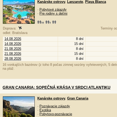
Kanárske ostrovy
,
Lanzarote
,
Playa Blanca
-
Pobytové zájazdy
-
Pre rodiny s deťmi
Doprava:
Termíny od
odlet: Bratislava
14.08.2026
8 dní
14.08.2026
15 dní
21.08.2026
8 dní
21.08.2026
15 dní
28.08.2026
8 dní
16 vonkajších bazénov (z toho 8 počas zimnej sezóny vyhrievených, 5 dets
na pláž.
GRAN CANARIA: SOPEČNÁ KRÁSA V SRDCI ATLANTIKU
Kanárske ostrovy
,
Gran Canaria
-
Poznávacie zájazdy
-
Exotika
-
Pobytovo-poznávacie