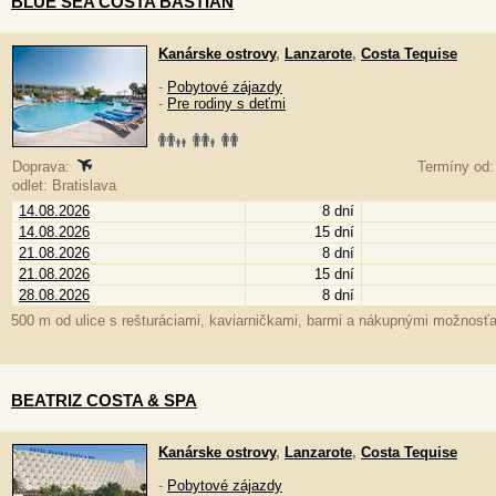
BLUE SEA COSTA BASTIAN
Kanárske ostrovy
,
Lanzarote
,
Costa Tequise
-
Pobytové zájazdy
-
Pre rodiny s deťmi
Doprava:
Termíny od:
odlet: Bratislava
14.08.2026
8 dní
14.08.2026
15 dní
21.08.2026
8 dní
21.08.2026
15 dní
28.08.2026
8 dní
500 m od ulice s rešturáciami, kaviarničkami, barmi a nákupnými možnosťa
BEATRIZ COSTA & SPA
Kanárske ostrovy
,
Lanzarote
,
Costa Tequise
-
Pobytové zájazdy