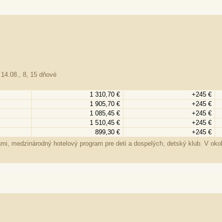
 14.08., 8, 15 dňové
1 310,70 €
+245 €
1 905,70 €
+245 €
1 085,45 €
+245 €
1 510,45 €
+245 €
899,30 €
+245 €
mi, medzinárodný hotelový program pre deti a dospelých, detský klub. V okol