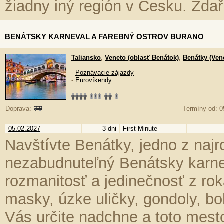
žiadny iný región v Česku. Zda
BENÁTSKY KARNEVAL A FAREBNÝ OSTROV BURANO
Taliansko
,
Veneto (oblasť Benátok)
,
Benátky (Ven
-
Poznávacie zájazdy
-
Eurovíkendy
Doprava:
Termíny od: 0
05.02.2027
3 dni
First Minute
Navštívte Benátky, jedno z najr
nezabudnuteľný Benátsky karnev
rozmanitosť a jedinečnosť z rok
masky, úzke uličky, gondoly, boh
Vás určite nadchne a toto mest