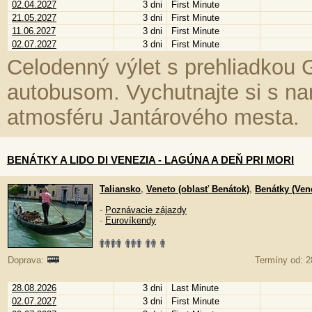
02.04.2027
3 dni
First Minute
21.05.2027
3 dni
First Minute
11.06.2027
3 dni
First Minute
02.07.2027
3 dni
First Minute
Celodenný výlet s prehliadkou
autobusom. Vychutnajte si s n
atmosféru Jantárového mesta.
BENÁTKY A LIDO DI VENEZIA - LAGÚNA A DEŇ PRI MORI
Taliansko
,
Veneto (oblasť Benátok)
,
Benátky (Ven
-
Poznávacie zájazdy
-
Eurovíkendy
Doprava:
Termíny od: 2
28.08.2026
3 dni
Last Minute
02.07.2027
3 dni
First Minute