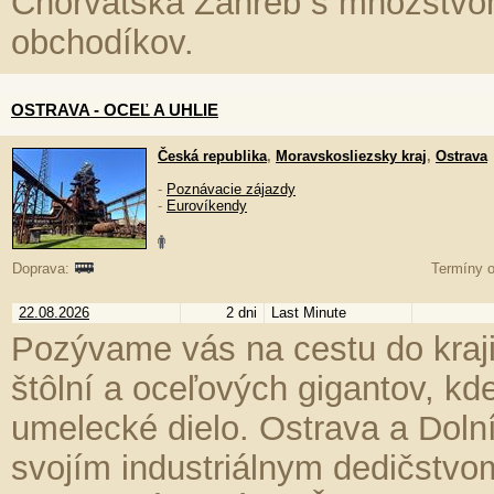
Chorvátska Záhreb s množstvom 
obchodíkov.
OSTRAVA - OCEĽ A UHLIE
Česká republika
,
Moravskosliezsky kraj
,
Ostrava
-
Poznávacie zájazdy
-
Eurovíkendy
Doprava:
Termíny o
22.08.2026
2 dni
Last Minute
Pozývame vás na cestu do kra
štôlní a oceľových gigantov, kd
umelecké dielo. Ostrava a Dolní
svojím industriálnym dedičstvo