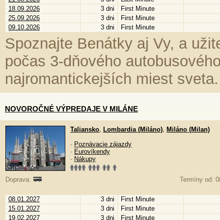
18.09.2026
3 dni
First Minute
25.09.2026
3 dni
First Minute
09.10.2026
3 dni
First Minute
Spoznajte Benátky aj Vy, a uži
počas 3-dňového autobusového 
najromantickejších miest sveta.
NOVOROČNÉ VÝPREDAJE V MILÁNE
Taliansko
,
Lombardia (Miláno)
,
Miláno (Milan)
-
Poznávacie zájazdy
-
Eurovíkendy
-
Nákupy
Doprava:
Termíny od: 0
08.01.2027
3 dni
First Minute
15.01.2027
3 dni
First Minute
19.02.2027
3 dni
First Minute