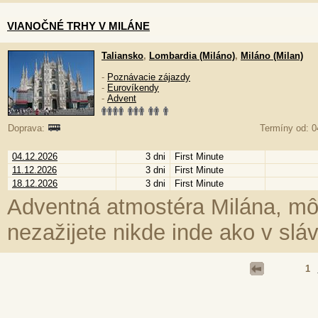
VIANOČNÉ TRHY V MILÁNE
Taliansko
,
Lombardia (Miláno)
,
Miláno (Milan)
-
Poznávacie zájazdy
-
Eurovíkendy
-
Advent
Doprava:
Termíny od: 0
04.12.2026
3 dni
First Minute
11.12.2026
3 dni
First Minute
18.12.2026
3 dni
First Minute
Adventná atmostéra Milána, mô
nezažijete nikde inde ako v sl
1