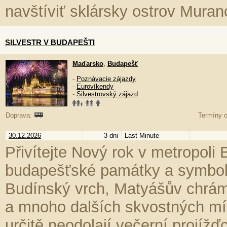
navštíviť sklársky ostrov Muran
SILVESTR V BUDAPEŠTI
Maďarsko
,
Budapešť
-
Poznávacie zájazdy
-
Eurovíkendy
-
Silvestrovský zájazd
Doprava:
Termíny o
30.12.2026
3 dni
Last Minute
Přivítejte Nový rok v metropoli
budapešťské památky a symbol
Budínský vrch, Matyášův chrám, 
a mnoho dalších skvostných mí
určitě neodolají večerní projížď