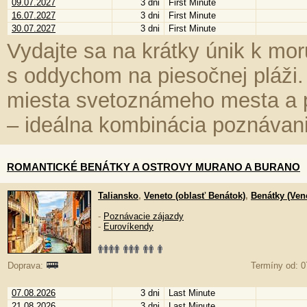
09.07.2027
3 dni
First Minute
16.07.2027
3 dni
First Minute
30.07.2027
3 dni
First Minute
Vydajte sa na krátky únik k mo
s oddychom na piesočnej pláži.
miesta svetoznámeho mesta a po
– ideálna kombinácia poznávani
ROMANTICKÉ BENÁTKY A OSTROVY MURANO A BURANO
Taliansko
,
Veneto (oblasť Benátok)
,
Benátky (Ven
-
Poznávacie zájazdy
-
Eurovíkendy
Doprava:
Termíny od: 0
07.08.2026
3 dni
Last Minute
21.08.2026
3 dni
Last Minute