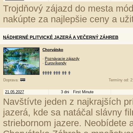
Trojdňový zájazd do mesta módy
nakúpte za najlepšie ceny a už
NÁDHERNÉ PLITVICKÉ JAZERÁ A VEČERNÝ ZÁHREB
Chorvátsko
-
Poznávacie zájazdy
-
Eurovíkendy
Doprava:
Termíny od: 2
21.05.2027
3 dni
First Minute
Navštívte jeden z najkrajších pr
jazerá, kde sa natáčal slávny f
striebornom jazere. Neobídete 