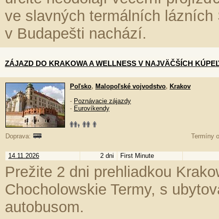
ve slavných termálních lázních
v Budapešti nachází.
ZÁJAZD DO KRAKOWA A WELLNESS V NAJVÄČŠÍCH KÚPE
Poľsko
,
Malopoľské vojvodstvo
,
Krakov
-
Poznávacie zájazdy
-
Eurovíkendy
Doprava:
Termíny o
14.11.2026
2 dni
First Minute
Prežite 2 dni prehliadkou Kra
Chocholowskie Termy, s ubytov
autobusom.