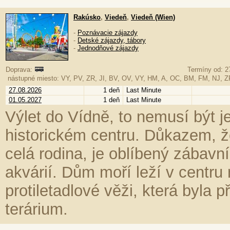
Rakúsko
,
Viedeň
,
Viedeň (Wien)
-
Poznávacie zájazdy
-
Detské zájazdy, tábory
-
Jednodňové zájazdy
Doprava:
Termíny od: 2
nástupné miesto: VY, PV, ZR, JI, BV, OV, VY, HM, A, OC, BM, FM, NJ, 
27.08.2026
1 deň
Last Minute
01.05.2027
1 deň
Last Minute
Výlet do Vídně, to nemusí být 
historickém centru. Důkazem, 
celá rodina, je oblíbený zábavní
akvárií. Dům moří leží v centr
protiletadlové věži, která byla
terárium.