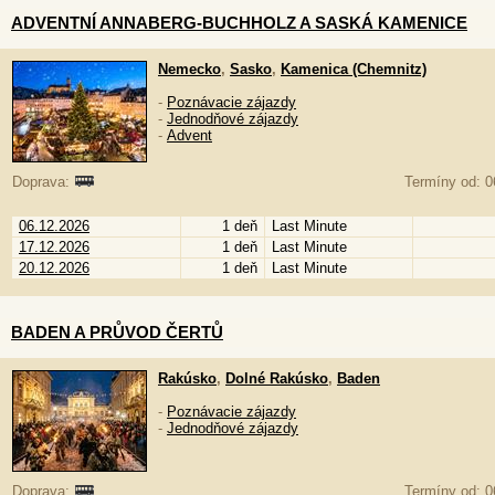
ADVENTNÍ ANNABERG-BUCHHOLZ A SASKÁ KAMENICE
Nemecko
,
Sasko
,
Kamenica (Chemnitz)
-
Poznávacie zájazdy
-
Jednodňové zájazdy
-
Advent
Doprava:
Termíny od: 0
06.12.2026
1 deň
Last Minute
17.12.2026
1 deň
Last Minute
20.12.2026
1 deň
Last Minute
BADEN A PRŮVOD ČERTŮ
Rakúsko
,
Dolné Rakúsko
,
Baden
-
Poznávacie zájazdy
-
Jednodňové zájazdy
Doprava:
Termíny od: 0