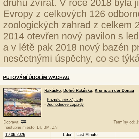
druhů zvířat. V roce 2018 byla 
Evropy z celkových 126 odbor
zoologických zahrad z celkem 2
2014 otevřen nový pavilon s led
a v létě pak 2018 nový bazén p
nesčetnými úspěchy, co se týk
PUTOVÁNÍ ÚDOLÍM WACHAU
Rakúsko
,
Dolné Rakúsko
,
Krems an der Donau
-
Poznávacie zájazdy
-
Jednodňové zájazdy
Doprava:
Termíny od: 1
nástupné miesto: BI, BM, ZN
19.09.2026
1 deň
Last Minute