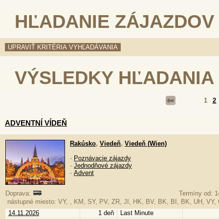
HĽADANIE ZÁJAZDOV
VÝSLEDKY HĽADANIA
1
2
ADVENTNÍ VÍDEŇ
Rakúsko
,
Viedeň
,
Viedeň (Wien)
-
Poznávacie zájazdy
-
Jednodňové zájazdy
-
Advent
Doprava:
Termíny od: 1
nástupné miesto: VY, , KM, SY, PV, ZR, JI, HK, BV, BK, BI, BK, UH, VY,
14.11.2026
1 deň
Last Minute