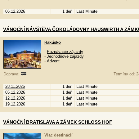
06.12.2026
1 deň
Last Minute
VÁNOČNÍ NÁVŠTĚVA ČOKOLÁDOVNY HAUSWIRTH A ZÁMK
Rakúsko
-
Poznávacie zájazdy
-
Jednodňové zájazdy
-
Advent
Doprava:
Termíny od: 2
28.11.2026
1 deň
Last Minute
05.12.2026
1 deň
Last Minute
12.12.2026
1 deň
Last Minute
19.12.2026
1 deň
Last Minute
VÁNOČNÍ BRATISLAVA A ZÁMEK SCHLOSS HOF
Viac destinácií