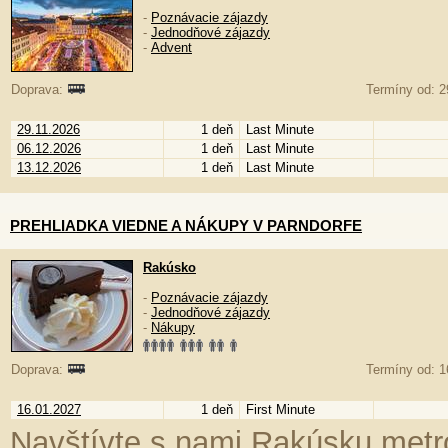
-
Poznávacie zájazdy
-
Jednodňové zájazdy
-
Advent
Doprava:
Termíny od: 2
29.11.2026
1 deň
Last Minute
06.12.2026
1 deň
Last Minute
13.12.2026
1 deň
Last Minute
PREHLIADKA VIEDNE A NÁKUPY V PARNDORFE
Rakúsko
-
Poznávacie zájazdy
-
Jednodňové zájazdy
-
Nákupy
Doprava:
Termíny od: 1
16.01.2027
1 deň
First Minute
Navštívte s nami Rakúsku metro