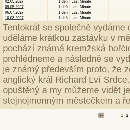
02.05.2027
1 deň
Last Minute
09.05.2027
1 deň
Last Minute
06.07.2027
1 deň
Last Minute
10.08.2027
1 deň
Last Minute
Tentokrát se společně vydáme 
uděláme krátkou zastávku v mě
pochází známá kremžská hořčic
prohlédneme a následně se vyd
je známý především proto, že zd
anglický král Richard Lví Srdce.
opuštěný a my můžeme vidět jeh
stejnojmenným městečkem a ře
1
2