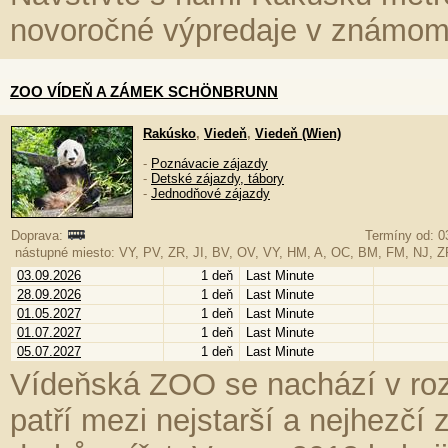
novoročné výpredaje v známom
ZOO VÍDEŇ A ZÁMEK SCHÖNBRUNN
Rakúsko
,
Viedeň
,
Viedeň (Wien)
-
Poznávacie zájazdy
-
Detské zájazdy, tábory
-
Jednodňové zájazdy
Doprava:
Termíny od: 0
nástupné miesto: VY, PV, ZR, JI, BV, OV, VY, HM, A, OC, BM, FM, NJ, 
03.09.2026
1 deň
Last Minute
28.09.2026
1 deň
Last Minute
01.05.2027
1 deň
Last Minute
01.07.2027
1 deň
Last Minute
05.07.2027
1 deň
Last Minute
Vídeňská ZOO se nachází v ro
patří mezi nejstarší a nejhezčí