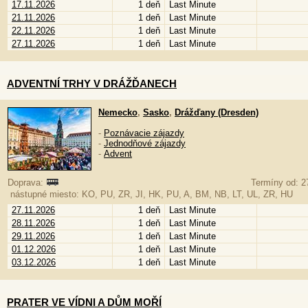
17.11.2026
1 deň
Last Minute
21.11.2026
1 deň
Last Minute
22.11.2026
1 deň
Last Minute
27.11.2026
1 deň
Last Minute
ADVENTNÍ TRHY V DRÁŽĎANECH
Nemecko
,
Sasko
,
Drážďany (Dresden)
-
Poznávacie zájazdy
-
Jednodňové zájazdy
-
Advent
Doprava:
Termíny od: 2
nástupné miesto: KO, PU, ZR, JI, HK, PU, A, BM, NB, LT, UL, ZR, HU
27.11.2026
1 deň
Last Minute
28.11.2026
1 deň
Last Minute
29.11.2026
1 deň
Last Minute
01.12.2026
1 deň
Last Minute
03.12.2026
1 deň
Last Minute
PRATER VE VÍDNI A DŮM MOŘÍ