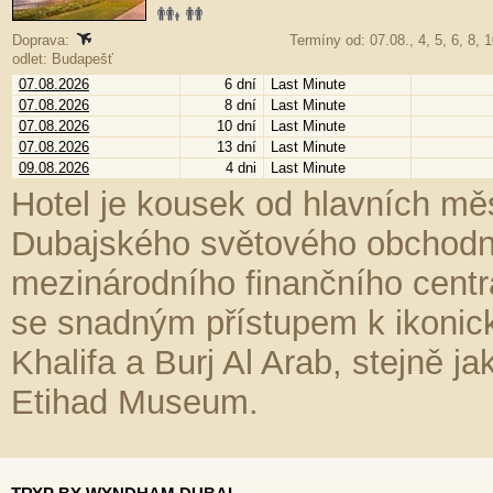
Doprava:
Termíny od: 07.08., 4, 5, 6, 8, 1
odlet: Budapešť
07.08.2026
6 dní
Last Minute
07.08.2026
8 dní
Last Minute
07.08.2026
10 dní
Last Minute
07.08.2026
13 dní
Last Minute
09.08.2026
4 dni
Last Minute
Hotel je kousek od hlavních mě
Dubajského světového obchodn
mezinárodního finančního centra
se snadným přístupem k ikonic
Khalifa a Burj Al Arab, stejně j
Etihad Museum.