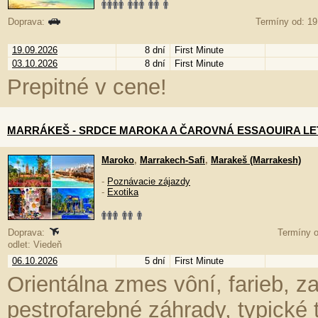
Doprava:
Termíny od: 19
19.09.2026
8 dní
First Minute
03.10.2026
8 dní
First Minute
Prepitné v cene!
MARRÁKEŠ - SRDCE MAROKA A ČAROVNÁ ESSAOUIRA L
Maroko
,
Marrakech-Safi
,
Marakeš (Marrakesh)
-
Poznávacie zájazdy
-
Exotika
Doprava:
Termíny o
odlet: Viedeň
06.10.2026
5 dní
First Minute
Orientálna zmes vôní, farieb, z
pestrofarebné záhrady, typické 