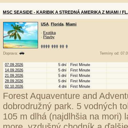
MSC SEASIDE - KARIBIK A STREDNÁ AMERIKA Z MIAMI / FL
USA
,
Florida
,
Miami
-
Exotika
-
Plavby
Doprava:
Termíny od: 07.09
07.09.2026
5 dní
First Minute
14.09.2026
5 dní
First Minute
21.09.2026
5 dní
First Minute
28.09.2026
5 dní
First Minute
02.10.2026
4 dni
First Minute
Forest Aquaventure and Advent
dobrodružný park. 5 vodných to
105 m dlhá (najdlhšia na mori
more, vzdušný chodník a ďalšie