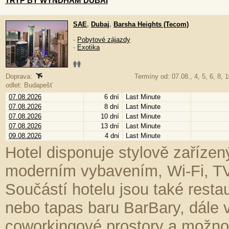
TRYP BY WYNDHAM DUBAI
SAE
,
Dubaj
,
Barsha Heights (Tecom)
-
Pobytové zájazdy
-
Exotika
Doprava:
Termíny od: 07.08., 4, 5, 6, 8, 1
odlet: Budapešť
07.08.2026
6 dní
Last Minute
07.08.2026
8 dní
Last Minute
07.08.2026
10 dní
Last Minute
07.08.2026
13 dní
Last Minute
09.08.2026
4 dni
Last Minute
Hotel disponuje stylově zaříze
moderním vybavením, Wi-Fi, T
Součástí hotelu jsou také resta
nebo tapas baru BarBary, dále 
coworkingové prostory a možno