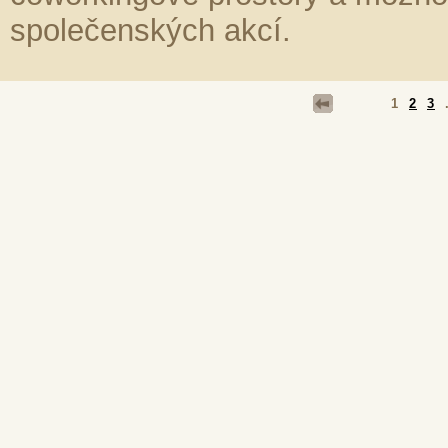
společenských akcí.
1
2
3
.