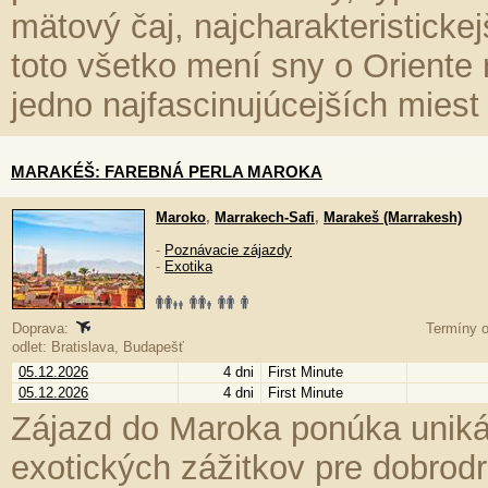
mätový čaj, najcharakteristickej
toto všetko mení sny o Oriente
jedno najfascinujúcejších miest
MARAKÉŠ: FAREBNÁ PERLA MAROKA
Maroko
,
Marrakech-Safi
,
Marakeš (Marrakesh)
-
Poznávacie zájazdy
-
Exotika
Doprava:
Termíny o
odlet: Bratislava, Budapešť
05.12.2026
4 dni
First Minute
05.12.2026
4 dni
First Minute
Zájazd do Maroka ponúka unikát
exotických zážitkov pre dobrod