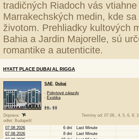
tradičných Riadoch vás vtiahne
Marrakechských medin, kde sa 
životom. Prehliadky kultových m
Bahia a Jardin Majorelle, sú urč
romantike a autenticite.
HYATT PLACE DUBAI AL RIGGA
SAE
,
Dubaj
-
Pobytové zájazdy
-
Exotika
Doprava:
Termíny od: 07.08., 4, 5, 6, 8, 1
odlet: Budapešť
07.08.2026
6 dní
Last Minute
07.08.2026
8 dní
Last Minute