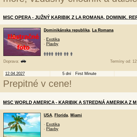
MSC OPERA - JUŽNÝ KARIBIK Z LA ROMANA, DOMINIK. RE
Dominikánska republika
,
La Romana
-
Exotika
-
Plavby
Doprava:
Termíny od: 12
12.04.2027
5 dní
First Minute
Prepitné v cene!
MSC WORLD AMERICA - KARIBIK A STREDNÁ AMERIKA Z MIA
USA
,
Florida
,
Miami
-
Exotika
-
Plavby