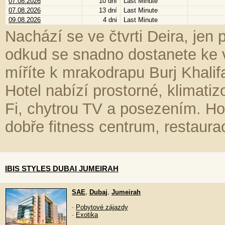
07.08.2026
10 dní
Last Minute
07.08.2026
13 dní
Last Minute
09.08.2026
4 dni
Last Minute
Nachází se ve čtvrti Deira, jen
odkud se snadno dostanete ke 
míříte k mrakodrapu Burj Khalifa
Hotel nabízí prostorné, klimati
Fi, chytrou TV a posezením. H
dobře fitness centrum, restaura
IBIS STYLES DUBAI JUMEIRAH
SAE
,
Dubaj
,
Jumeirah
-
Pobytové zájazdy
-
Exotika