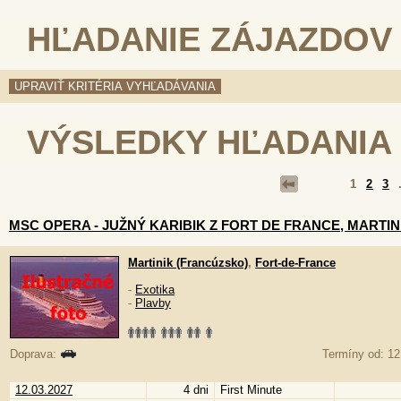
HĽADANIE ZÁJAZDOV
VÝSLEDKY HĽADANIA
1
2
3
.
MSC OPERA - JUŽNÝ KARIBIK Z FORT DE FRANCE, MARTIN
Martinik (Francúzsko)
,
Fort-de-France
-
Exotika
-
Plavby
Doprava:
Termíny od: 12
12.03.2027
4 dni
First Minute