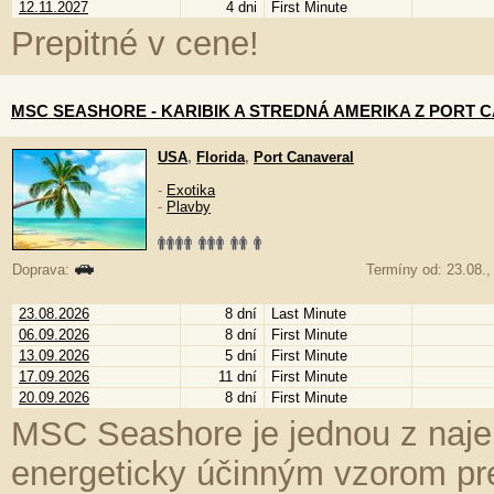
12.11.2027
4 dni
First Minute
Prepitné v cene!
MSC SEASHORE - KARIBIK A STREDNÁ AMERIKA Z PORT C
USA
,
Florida
,
Port Canaveral
-
Exotika
-
Plavby
Doprava:
Termíny od: 23.08., 
23.08.2026
8 dní
Last Minute
06.09.2026
8 dní
First Minute
13.09.2026
5 dní
First Minute
17.09.2026
11 dní
First Minute
20.09.2026
8 dní
First Minute
MSC Seashore je jednou z najek
energeticky účinným vzorom pr